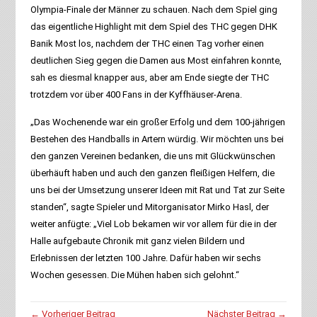
Olympia-Finale der Männer zu schauen. Nach dem Spiel ging
das eigentliche Highlight mit dem Spiel des THC gegen DHK
Banik Most los, nachdem der THC einen Tag vorher einen
deutlichen Sieg gegen die Damen aus Most einfahren konnte,
sah es diesmal knapper aus, aber am Ende siegte der THC
trotzdem vor über 400 Fans in der Kyffhäuser-Arena.
„Das Wochenende war ein großer Erfolg und dem 100-jährigen
Bestehen des Handballs in Artern würdig. Wir möchten uns bei
den ganzen Vereinen bedanken, die uns mit Glückwünschen
überhäuft haben und auch den ganzen fleißigen Helfern, die
uns bei der Umsetzung unserer Ideen mit Rat und Tat zur Seite
standen“, sagte Spieler und Mitorganisator Mirko Hasl, der
weiter anfügte: „Viel Lob bekamen wir vor allem für die in der
Halle aufgebaute Chronik mit ganz vielen Bildern und
Erlebnissen der letzten 100 Jahre. Dafür haben wir sechs
Wochen gesessen. Die Mühen haben sich gelohnt.“
← Vorheriger Beitrag
Nächster Beitrag →