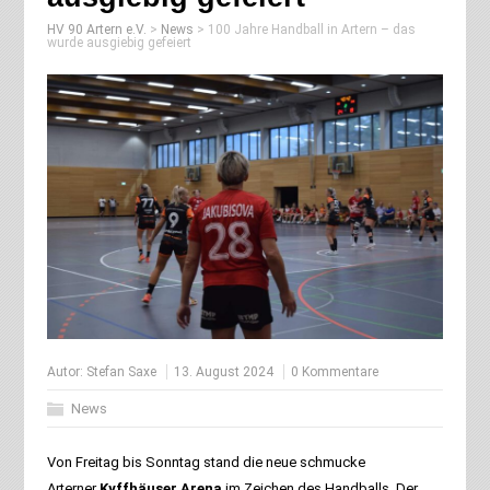
HV 90 Artern e.V.
>
News
>
100 Jahre Handball in Artern – das
wurde ausgiebig gefeiert
Autor:
Stefan Saxe
13. August 2024
0 Kommentare
News
Von Freitag bis Sonntag stand die neue schmucke
Arterner
Kyffhäuser Arena
im Zeichen des Handballs. Der