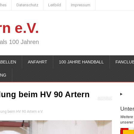
ches
Datenschutz
Leitbild
Impressum
n e.V.
 als 100 Jahren
ABELLEN
ANFAHRT
100 JAHRE HANDBALL
FANCLUB
ING
lung beim HV 90 Artern
Unter
ung beim HV 90 Artern e.V.
Weitere 
unserer