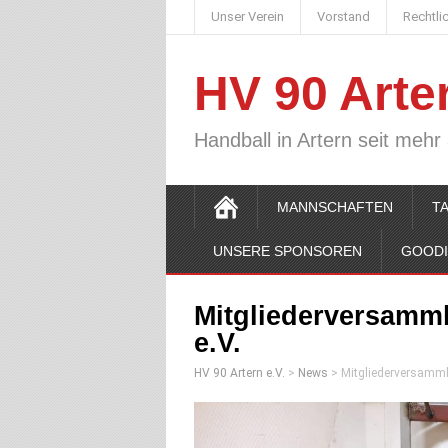
Unser Verein
Vorstand
Rechtli
HV 90 Arter
Handball in Artern seit mehr
MANNSCHAFTEN
T
UNSERE SPONSOREN
GOOD
Mitgliederversamm
e.V.
HV 90 Artern e.V.
>
News
>
Mitgliederversamml