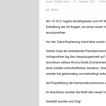
Autor:
Stefan Saxe
21. Oktober 2021
0 Ko
News
Am 15.10.21 tagten die Mitglieder vom HV 9
Einhaltung der 3G-Regeln, um einen neuen 
anzusprechen.
Vor der Zukunftsplanung stand aber zuerst d
Stefan Saxe als amtierender Präsident beric
Höhepunkten lag das Hauptaugenmerk auf 
Anschluss verlass Ronny Gulde (Schatzmeiste
einer soliden wirtschaftlichen Situation. S
werden bei gleichzeitig coronabedingt sin
Auf Empfehlung der Revisionskommission ent
Im Anschluss wurden die Wahl des neuen Vo
Gewählt wurden wie folgt: