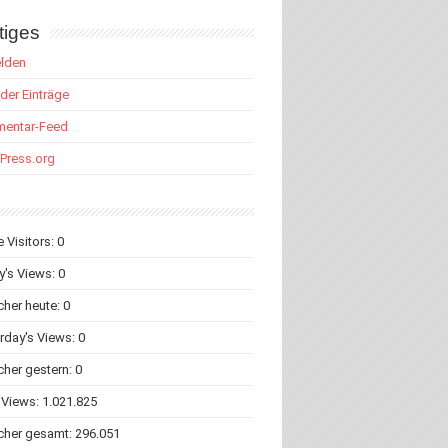
tiges
lden
der Einträge
entar-Feed
Press.org
e Visitors:
0
y's Views:
0
her heute:
0
rday's Views:
0
her gestern:
0
 Views:
1.021.825
cher gesamt:
296.051