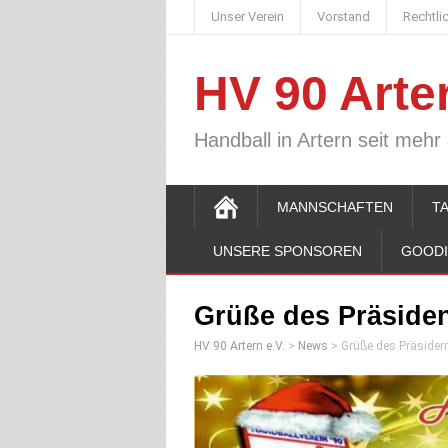
Unser Verein
Vorstand
Rechtli
HV 90 Arter
Handball in Artern seit mehr
MANNSCHAFTEN
T
UNSERE SPONSOREN
GOOD
Grüße des Präside
HV 90 Artern e.V.
>
News
>
Grüße des Präsiden