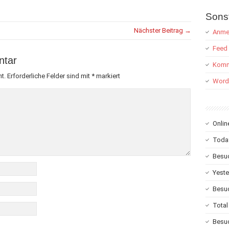
Sons
Nächster Beitrag →
Anme
Feed 
ntar
Komm
t.
Erforderliche Felder sind mit
*
markiert
Word
Onlin
Toda
Besuc
Yeste
Besuc
Total
Besu