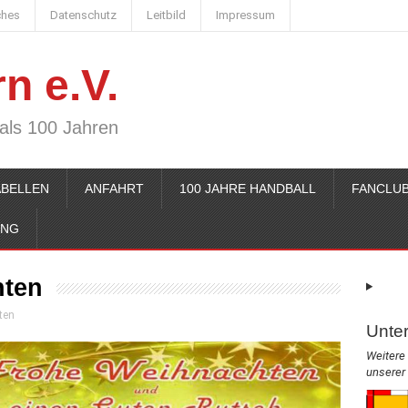
ches
Datenschutz
Leitbild
Impressum
n e.V.
 als 100 Jahren
ABELLEN
ANFAHRT
100 JAHRE HANDBALL
FANCLUB
ING
nten
ten
Unter
Weitere 
unserer