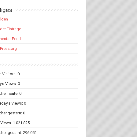
tiges
lden
der Einträge
entar-Feed
Press.org
e Visitors:
0
y's Views:
0
her heute:
0
rday's Views:
0
her gestern:
0
 Views:
1.021.825
cher gesamt:
296.051